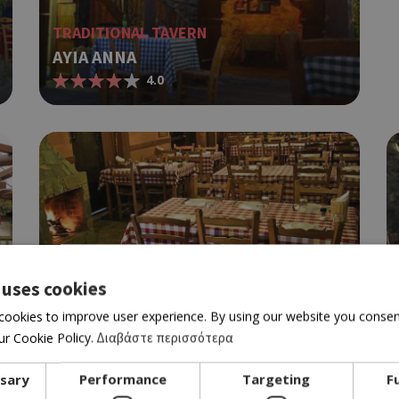
TRADITIONAL TAVERN
AYIA ANNA
4.0
TAVERN
 uses cookies
AYIOS EPIKTITOS
cookies to improve user experience. By using our website you consent
4.5
r Cookie Policy.
Διαβάστε περισσότερα
ssary
Performance
Targeting
F