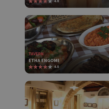
4.0
G_ENABLED_IDPS
takeOverCookie
TAVERN
ShowNewVisitorP
ETHA ENGOMI
4.0
LangCookie
PHPSESSID