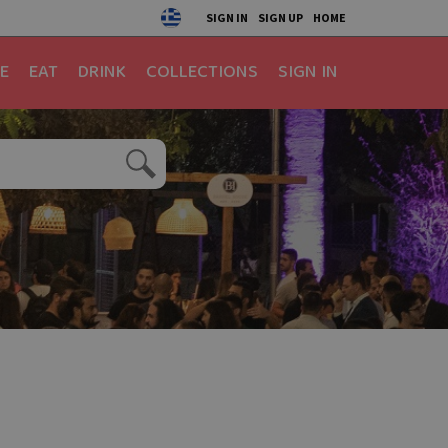
SIGN IN
SIGN UP
HOME
E
EAT
DRINK
COLLECTIONS
SIGN IN