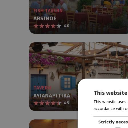
FISH TAVERN
ARSINOE
4.0
TAVERN
This website
AYIANAPITIKA
This website uses 
4.5
accordance with ou
Strictly nece