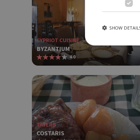
SHOW DETAIL
CYPRIOT CUISINE
BYZANTIUM
4.0
Strictly necessary cook
without strictly necessa
Name
G_ENABLED_IDPS
PHPSESSID
TAVERN
COSTARIS