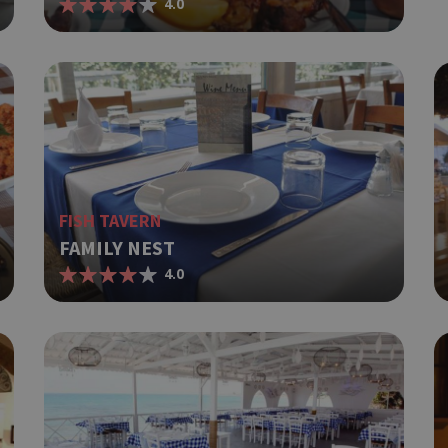
used can be specific to the site, bu
4.0
example is maintaining a logged-in 
user between pages.
Google Privacy Policy
Used to Sign in with Google
Session
Google LLC
.cyprus.wiz-
guide.com
Χρησιμοποιείται για σκοπούς Capp
cyprus.wiz-
1 day
guide.com
εμφανίζει μόνο μια φορά την ημέρ
διάφορες διαφημιστικές ενέργειες 
take over banner και τα push up κ
banners.
FISH TAVERN
Χρησιμοποιείται για σκοπούς Capp
opup
cyprus.wiz-
10 years
FAMILY NEST
guide.com
εμφανίζει μόνο μια φορά την ημέρ
4.0
διάφορες διαφημιστικές ενέργειες 
take over banner και τα push up κ
banners.
Χρησιμοποιείται για να προσδιορίσ
cyprusen.wiz-
1 week 3
guide.com
days
επιλεγμένη γλώσσα του επισκέπτη
Cookie generated by applications 
Session
PHP.net
PHP language. This is a general pur
cyprusen.wiz-
guide.com
used to maintain user session variab