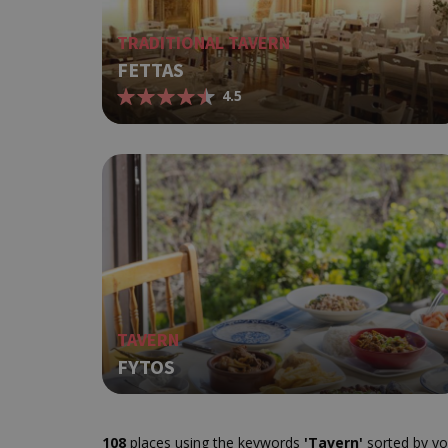
TRADITIONAL TAVERN
FETTAS
takeOverCookie
4.5
__cf_bm
ShowSubLoginCoo
TAVERN
FYTOS
ShowWizLogin
108
places using the keywords
'Tavern'
sorted by yo