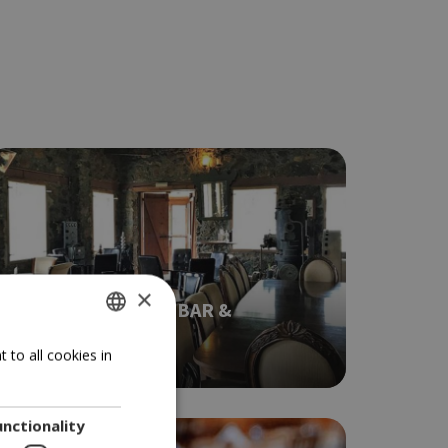
TAVERN
×
BERENGARIA CAFÉ, BAR &
RESTAURANT
GREEK
 to all cookies in
3.5
ENGLISH
unctionality