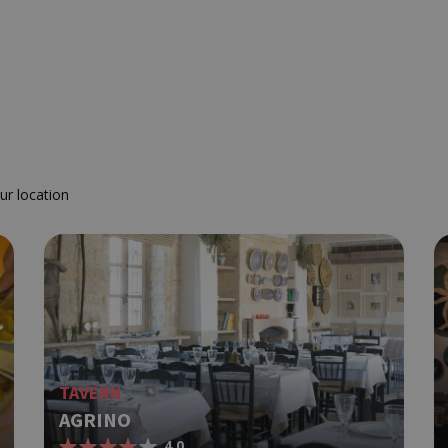
ur location
TAVERN
AGRINO
4.0