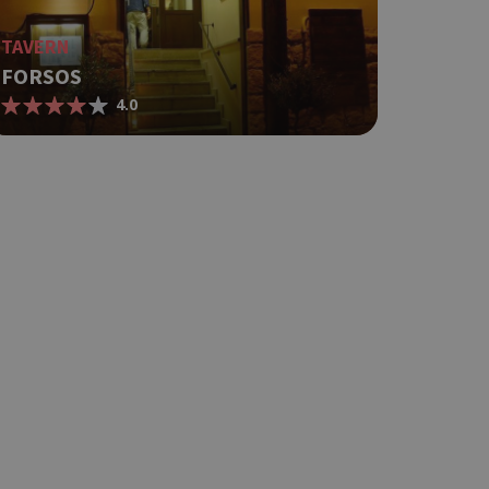
r, how it is
t a good
status for a
TAVERN
FORSOS
ing δηλαδή να
4.0
α στον χρήστη
όπως είναι το
αι push down
 between humans
website, in order
 their website.
ing δηλαδή να
α στον χρήστη
όπως είναι το
αι push down
ing δηλαδή να
α στον χρήστη
όπως είναι το
αι push down