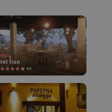
t a good
status for a
ing δηλαδή να
α στον χρήστη
όπως είναι το
αι push down
FISH
ing δηλαδή να
FAT FISH
α στον χρήστη
4.5
όπως είναι το
αι push down
ει την
.
based on the
pose identifier
les. It is